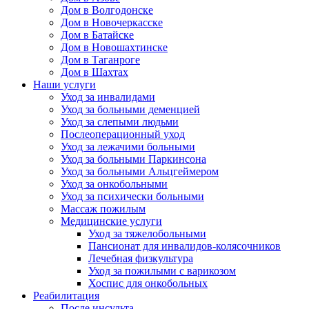
Дом в Волгодонске
Дом в Новочеркасске
Дом в Батайске
Дом в Новошахтинске
Дом в Таганроге
Дом в Шахтах
Наши услуги
Уход за инвалидами
Уход за больными деменцией
Уход за слепыми людьми
Послеоперационный уход
Уход за лежачими больными
Уход за больными Паркинсона
Уход за больными Альцгеймером
Уход за онкобольными
Уход за психически больными
Массаж пожилым
Медицинские услуги
Уход за тяжелобольными
Пансионат для инвалидов-колясочников
Лечебная физкультура
Уход за пожилыми с варикозом
Хоспис для онкобольных
Реабилитация
После инсульта