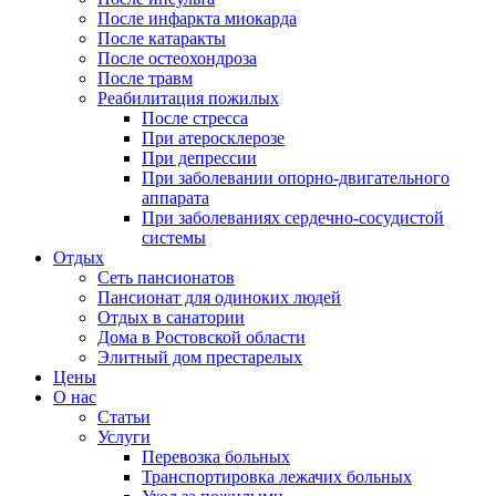
После инфаркта миокарда
После катаракты
После остеохондроза
После травм
Реабилитация пожилых
После стресса
При атеросклерозе
При депрессии
При заболевании опорно-двигательного
аппарата
При заболеваниях сердечно-сосудистой
системы
Отдых
Сеть пансионатов
Пансионат для одиноких людей
Отдых в санатории
Дома в Ростовской области
Элитный дом престарелых
Цены
О нас
Статьи
Услуги
Перевозка больных
Транспортировка лежачих больных