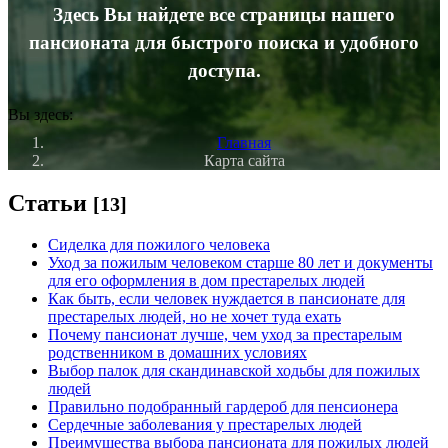
Здесь Вы найдете все страницы нашего
пансионата для быстрого поиска и удобного
доступа.
Вы здесь:
Главная
Карта сайта
Статьи
[13]
Сиделка для пожилого человека
Уход за пожилым человеком старше 80 лет и документы
для его оформления в дом престарелых людей
Как быть, если человек нуждается в пансионате для
престарелых людей, но не хочет туда ехать
Почему пансионат лучше, чем уход за престарелым
родственником в домашних условиях
Выбор палок для скандинавской ходьбы для пожилых
людей
Правильно подобранный гардероб для пенсионера
Сердечные заболевания у престарелых людей
Преимущества выбора пансионата для пожилых людей