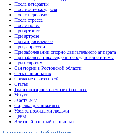
После катаракты
После остеохондроза
После переломов
После стресса
После травм
При артрите
При артрозе
При атеросклерозе
При депрессии
При заболевании опорно-двигательного аппарата
При заболеваниях сердечно-сосудистой системы
При неврозах
Санатории в Ростовской области
Сеть пансионатов
Согласие с рассылкой
Статьи
Транспортировка лежачих больных
Услуги
Забота 24/7
Сиделка для пожилых
Уход за пожилыми людьми
Цены
Элитный частный пансионат