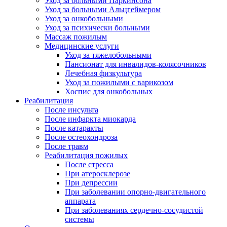
Уход за больными Паркинсона
Уход за больными Альцгеймером
Уход за онкобольными
Уход за психически больными
Массаж пожилым
Медицинские услуги
Уход за тяжелобольными
Пансионат для инвалидов-колясочников
Лечебная физкультура
Уход за пожилыми с варикозом
Хоспис для онкобольных
Реабилитация
После инсульта
После инфаркта миокарда
После катаракты
После остеохондроза
После травм
Реабилитация пожилых
После стресса
При атеросклерозе
При депрессии
При заболевании опорно-двигательного
аппарата
При заболеваниях сердечно-сосудистой
системы