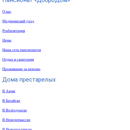
Пансионат «ДоброДом»
О нас
Медицинский уход
Реабилитация
Цены
Наша сеть пансионатов
Отдых в санатории
Проживание за пенсию
Дома престарелых
В Азове
В Батайске
В Волгодонске
В Новочеркасске
В Новошахтинске