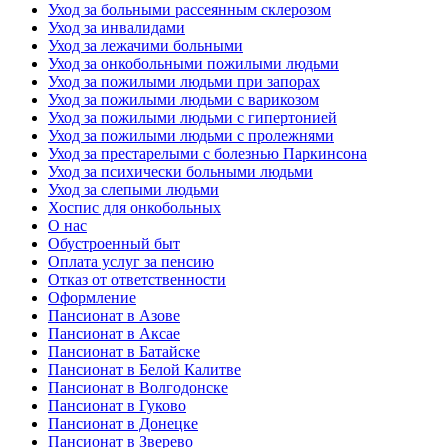
Уход за больными рассеянным склерозом
Уход за инвалидами
Уход за лежачими больными
Уход за онкобольными пожилыми людьми
Уход за пожилыми людьми при запорах
Уход за пожилыми людьми с варикозом
Уход за пожилыми людьми с гипертонией
Уход за пожилыми людьми с пролежнями
Уход за престарелыми с болезнью Паркинсона
Уход за психически больными людьми
Уход за слепыми людьми
Хоспис для онкобольных
О нас
Обустроенный быт
Оплата услуг за пенсию
Отказ от ответственности
Оформление
Пансионат в Азове
Пансионат в Аксае
Пансионат в Батайске
Пансионат в Белой Калитве
Пансионат в Волгодонске
Пансионат в Гуково
Пансионат в Донецке
Пансионат в Зверево