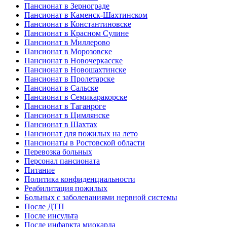
Пансионат в Зернограде
Пансионат в Каменск-Шахтинском
Пансионат в Константиновске
Пансионат в Красном Сулине
Пансионат в Миллерово
Пансионат в Морозовске
Пансионат в Новочеркасске
Пансионат в Новошахтинске
Пансионат в Пролетарске
Пансионат в Сальске
Пансионат в Семикаракорске
Пансионат в Таганроге
Пансионат в Цимлянске
Пансионат в Шахтах
Пансионат для пожилых на лето
Пансионаты в Ростовской области
Перевозка больных
Персонал пансионата
Питание
Политика конфиденциальности
Реабилитация пожилых
Больных с заболеваниями нервной системы
После ДТП
После инсульта
После инфаркта миокарда