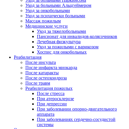
Уход за больными Паркинсона
Уход за больными Альцгеймером
Уход за онкобольными
Уход за психически больными
Массаж пожилым
Медицинские услуги
Уход за тяжелобольными
Пансионат для инвалидов-колясочников
Лечебная физкультура
Уход за пожилыми с варикозом
Хоспис для онкобольных
Реабилитация
После инсульта
После инфаркта миокарда
После катаракты
После остеохондроза
После травм
Реабилитация пожилых
После стресса
При атеросклерозе
При депрессии
При заболевании опорно-двигательного
аппарата
При заболеваниях сердечно-сосудистой
системы