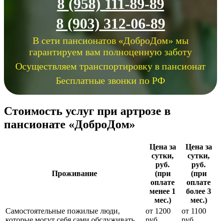
8 (958) 111-89-89
8 (903) 312-06-89
В сети пансионатов «ДоброДом» мы
гарантируем вам полноценную заботу
Осуществляем транспортировку в пансионат
Бесплатные звонки по РФ
Стоимость услуг при артрозе в
пансионате «ДоброДом»
Цена за
Цена за
сутки,
сутки,
руб.
руб.
Проживание
(при
(при
оплате
оплате
менее 1
более 3
мес.)
мес.)
Самостоятельные пожилые люди,
от 1200
от 1100
которые могут себя сами обслуживать
руб.
руб.