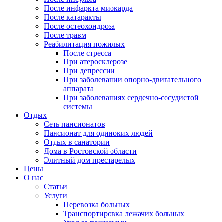
После инфаркта миокарда
После катаракты
После остеохондроза
После травм
Реабилитация пожилых
После стресса
При атеросклерозе
При депрессии
При заболевании опорно-двигательного
аппарата
При заболеваниях сердечно-сосудистой
системы
Отдых
Сеть пансионатов
Пансионат для одиноких людей
Отдых в санатории
Дома в Ростовской области
Элитный дом престарелых
Цены
О нас
Статьи
Услуги
Перевозка больных
Транспортировка лежачих больных