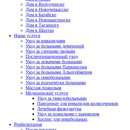
Дом в Волгодонске
Дом в Новочеркасске
Дом в Батайске
Дом в Новошахтинске
Дом в Таганроге
Дом в Шахтах
Наши услуги
Уход за инвалидами
Уход за больными деменцией
Уход за слепыми людьми
Послеоперационный уход
Уход за лежачими больными
Уход за больными Паркинсона
Уход за больными Альцгеймером
Уход за онкобольными
Уход за психически больными
Массаж пожилым
Медицинские услуги
Уход за тяжелобольными
Пансионат для инвалидов-колясочников
Лечебная физкультура
Уход за пожилыми с варикозом
Хоспис для онкобольных
Реабилитация
После инсульта