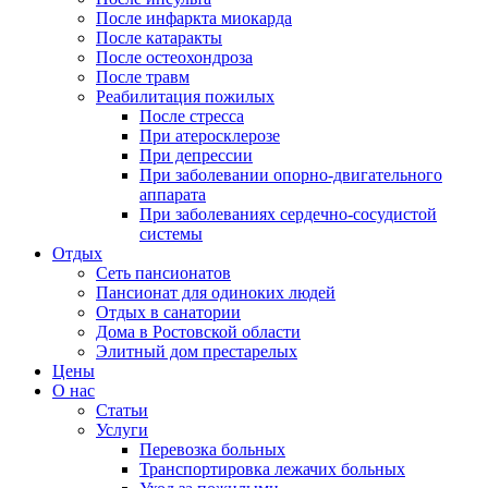
После инфаркта миокарда
После катаракты
После остеохондроза
После травм
Реабилитация пожилых
После стресса
При атеросклерозе
При депрессии
При заболевании опорно-двигательного
аппарата
При заболеваниях сердечно-сосудистой
системы
Отдых
Сеть пансионатов
Пансионат для одиноких людей
Отдых в санатории
Дома в Ростовской области
Элитный дом престарелых
Цены
О нас
Статьи
Услуги
Перевозка больных
Транспортировка лежачих больных