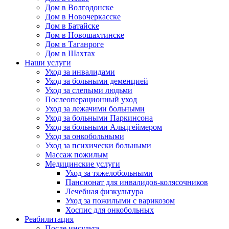
Дом в Волгодонске
Дом в Новочеркасске
Дом в Батайске
Дом в Новошахтинске
Дом в Таганроге
Дом в Шахтах
Наши услуги
Уход за инвалидами
Уход за больными деменцией
Уход за слепыми людьми
Послеоперационный уход
Уход за лежачими больными
Уход за больными Паркинсона
Уход за больными Альцгеймером
Уход за онкобольными
Уход за психически больными
Массаж пожилым
Медицинские услуги
Уход за тяжелобольными
Пансионат для инвалидов-колясочников
Лечебная физкультура
Уход за пожилыми с варикозом
Хоспис для онкобольных
Реабилитация
После инсульта