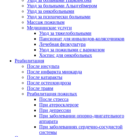
Уход за больными Паркинсона
Уход за больными Альцгеймером
Уход за онкобольными
Уход за психически больными
Массаж пожилым
Медицинские услуги
Уход за тяжелобольными
Пансионат для инвалидов-колясочников
Лечебная физкультура
Уход за пожилыми с варикозом
Хоспис для онкобольных
Реабилитация
После инсульта
После инфаркта миокарда
После катаракты
После остеохондроза
После травм
Реабилитация пожилых
После стресса
При атеросклерозе
При депрессии
При заболевании опорно-двигательного
аппарата
При заболеваниях сердечно-сосудистой
системы