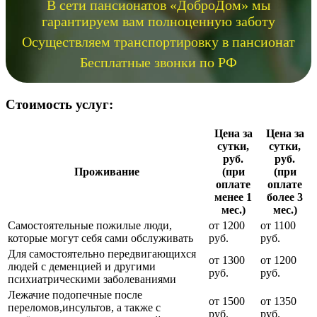
В сети пансионатов «ДоброДом» мы
гарантируем вам полноценную заботу
Осуществляем транспортировку в пансионат
Бесплатные звонки по РФ
Стоимость услуг:
Цена за
Цена за
сутки,
сутки,
руб.
руб.
Проживание
(при
(при
оплате
оплате
менее 1
более 3
мес.)
мес.)
Самостоятельные пожилые люди,
от 1200
от 1100
которые могут себя сами обслуживать
руб.
руб.
Для самостоятельно передвигающихся
от 1300
от 1200
людей с деменцией и другими
руб.
руб.
психиатрическими заболеваниями
Лежачие подопечные после
от 1500
от 1350
переломов,инсультов, а также с
руб.
руб.