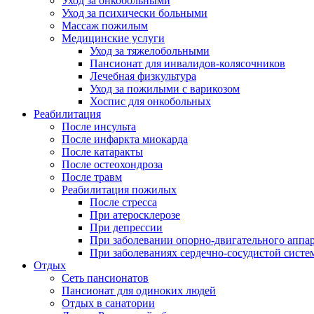
Уход за онкобольными
Уход за психически больными
Массаж пожилым
Медицинские услуги
Уход за тяжелобольными
Пансионат для инвалидов-колясочников
Лечебная физкультура
Уход за пожилыми с варикозом
Хоспис для онкобольных
Реабилитация
После инсульта
После инфаркта миокарда
После катаракты
После остеохондроза
После травм
Реабилитация пожилых
После стресса
При атеросклерозе
При депрессии
При заболевании опорно-двигательного аппа
При заболеваниях сердечно-сосудистой систе
Отдых
Сеть пансионатов
Пансионат для одиноких людей
Отдых в санатории