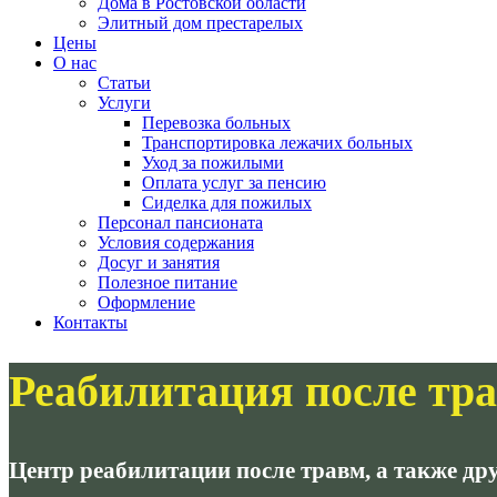
Дома в Ростовской области
Элитный дом престарелых
Цены
О нас
Статьи
Услуги
Перевозка больных
Транспортировка лежачих больных
Уход за пожилыми
Оплата услуг за пенсию
Сиделка для пожилых
Персонал пансионата
Условия содержания
Досуг и занятия
Полезное питание
Оформление
Контакты
Реабилитация после тр
Центр реабилитации после травм, а также др