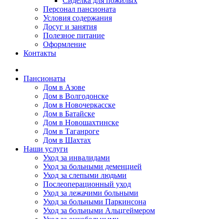
Сиделка для пожилых
Персонал пансионата
Условия содержания
Досуг и занятия
Полезное питание
Оформление
Контакты
Пансионаты
Дом в Азове
Дом в Волгодонске
Дом в Новочеркасске
Дом в Батайске
Дом в Новошахтинске
Дом в Таганроге
Дом в Шахтах
Наши услуги
Уход за инвалидами
Уход за больными деменцией
Уход за слепыми людьми
Послеоперационный уход
Уход за лежачими больными
Уход за больными Паркинсона
Уход за больными Альцгеймером