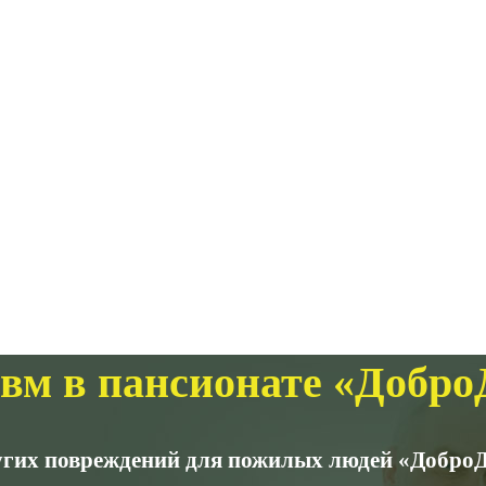
авм в пансионате «Добр
угих повреждений для пожилых людей «ДоброДо