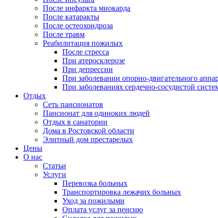
После инфаркта миокарда
После катаракты
После остеохондроза
После травм
Реабилитация пожилых
После стресса
При атеросклерозе
При депрессии
При заболевании опорно-двигательного аппа
При заболеваниях сердечно-сосудистой систе
Отдых
Сеть пансионатов
Пансионат для одиноких людей
Отдых в санатории
Дома в Ростовской области
Элитный дом престарелых
Цены
О нас
Статьи
Услуги
Перевозка больных
Транспортировка лежачих больных
Уход за пожилыми
Оплата услуг за пенсию