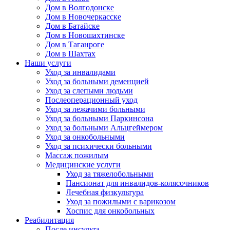
Дом в Волгодонске
Дом в Новочеркасске
Дом в Батайске
Дом в Новошахтинске
Дом в Таганроге
Дом в Шахтах
Наши услуги
Уход за инвалидами
Уход за больными деменцией
Уход за слепыми людьми
Послеоперационный уход
Уход за лежачими больными
Уход за больными Паркинсона
Уход за больными Альцгеймером
Уход за онкобольными
Уход за психически больными
Массаж пожилым
Медицинские услуги
Уход за тяжелобольными
Пансионат для инвалидов-колясочников
Лечебная физкультура
Уход за пожилыми с варикозом
Хоспис для онкобольных
Реабилитация
После инсульта