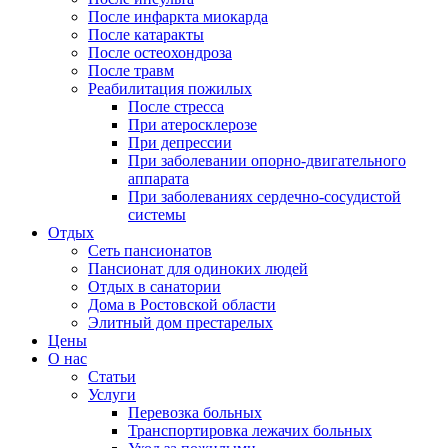
После инфаркта миокарда
После катаракты
После остеохондроза
После травм
Реабилитация пожилых
После стресса
При атеросклерозе
При депрессии
При заболевании опорно-двигательного
аппарата
При заболеваниях сердечно-сосудистой
системы
Отдых
Сеть пансионатов
Пансионат для одиноких людей
Отдых в санатории
Дома в Ростовской области
Элитный дом престарелых
Цены
О нас
Статьи
Услуги
Перевозка больных
Транспортировка лежачих больных