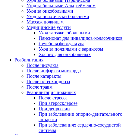
Уход за больными Паркинсона
Уход за больными Альцгеймером
Уход за онкобольными
Уход за психически больными
Массаж пожилым
Медицинские услуги
Уход за тяжелобольными
Пансионат для инвалидов-колясочников
Лечебная физкультура
Уход за пожилыми с варикозом
Хоспис для онкобольных
Реабилитация
После инсульта
После инфаркта миокарда
После катаракты
После остеохондроза
После травм
Реабилитация пожилых
После стресса
При атеросклерозе
При депрессии
При заболевании опорно-двигательного
аппарата
При заболеваниях сердечно-сосудистой
системы