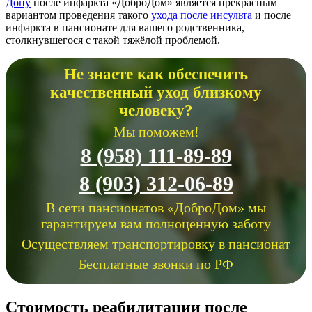
Дону
после инфаркта «ДоброДом» является прекрасным
вариантом проведения такого
ухода после инсульта
и после
инфаркта в пансионате для вашего родственника,
столкнувшегося с такой тяжёлой проблемой.
Не знаете как обеспечить
качественный уход близкому
человеку?
Мы поможем!
8 (958) 111-89-89
8 (903) 312-06-89
В сети пансионатов «ДоброДом» мы
гарантируем вам полноценную заботу
Осуществляем транспортировку в пансионат
Бесплатные звонки по РФ
Стоимость реабилитации после