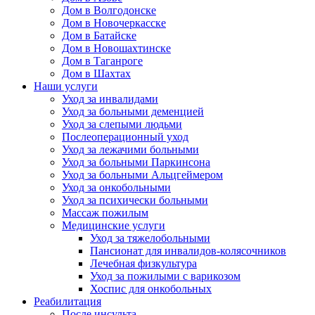
Дом в Волгодонске
Дом в Новочеркасске
Дом в Батайске
Дом в Новошахтинске
Дом в Таганроге
Дом в Шахтах
Наши услуги
Уход за инвалидами
Уход за больными деменцией
Уход за слепыми людьми
Послеоперационный уход
Уход за лежачими больными
Уход за больными Паркинсона
Уход за больными Альцгеймером
Уход за онкобольными
Уход за психически больными
Массаж пожилым
Медицинские услуги
Уход за тяжелобольными
Пансионат для инвалидов-колясочников
Лечебная физкультура
Уход за пожилыми с варикозом
Хоспис для онкобольных
Реабилитация
После инсульта